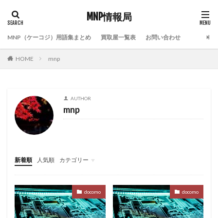
MNP情報局
MNP（ケーコジ）用語集まとめ
買取屋一覧表
お問い合わせ
HOME
mnp
AUTHOR
mnp
新着順
人気順
カテゴリー
限定コンテンツ
docomo
docomo