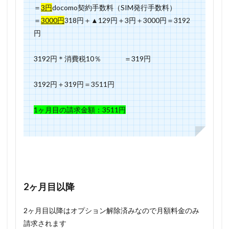
＝
3
円
docomo契約手数料（SIM発行手数料）
＝
3000円
318
円＋▲129円＋3円＋3000円＝3192
円
3192円＊消費税10％ ＝319
円
3192
円＋319
円＝3511
円
1ヶ月目の請求金額：3511
円
2ヶ月目以降
2ヶ月目以降はオプション解除済みなので月額料金のみ
請求されます