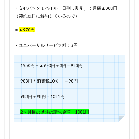
・
安心パックモバイル（
日割り割引）：月額▲380円
（契約翌日に解約しているので）
＝
▲970円
・ユニバーサルサービス料：3円
1950円＋▲970円＋3円＝
983円
983円＊消費税10％ ＝
98円
983円＋98円＝1081円
2ヶ月目の以降の請求金額：
1081円