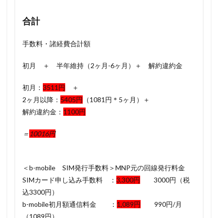
合計
手数料・諸経費合計額
初月 ＋ 半年維持（2ヶ月-6ヶ月）＋ 解約違約金
初月：
3511円
＋
2ヶ月以降：
5405円
（1081円＊5ヶ月）＋
解約違約金：
1100円
＝
10016円
＜b-mobile SIM発行手数料＞MNP元の回線発行料金
SIMカード申し込み手数料 ：
3,300円
3000円（税
込3300円）
b-mobile初月額通信料金 ：
1,089円
990円/月
（1089円）