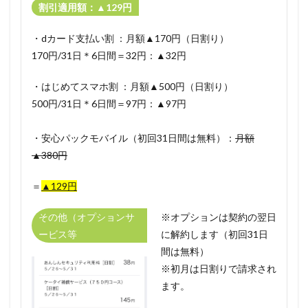
割引適用額：▲129円
・dカード支払い割 ：月額▲170円（日割り）
170円/31日＊6日間＝32円：▲32円
・はじめてスマホ割 ：月額▲500円（日割り）
500円/31日＊6日間＝97円：▲97円
・
安心パックモバイル（初回31日間は無料）
：
月額
▲380円
＝
▲129円
その他（オプションサ
※オプションは契約の翌日
ービス等
に解約します（初回31日
間は無料）
※初月は日割りで請求され
ます。